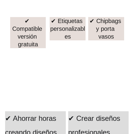
✔ 
✔ Etiquetas 
✔ Chipbags 
Compatible 
personalizabl
y porta 
versión 
es
vasos
gratuita
Con este 
kit podrás:
✔ Ahorrar horas 
✔ Crear diseños 
creando diseños 
profesionales 