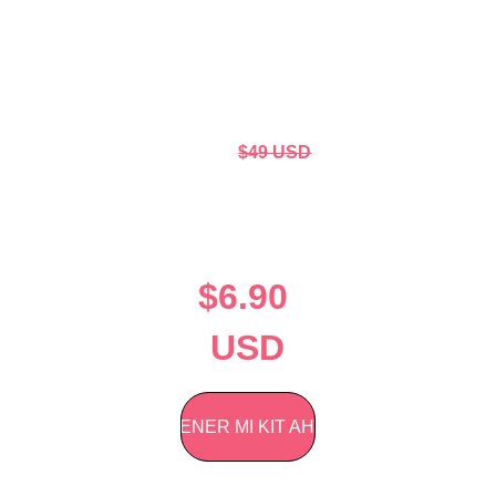
Antes
$49 USD
Ahora
 solo
$6.90 
USD
OBTENER MI KIT AHORA