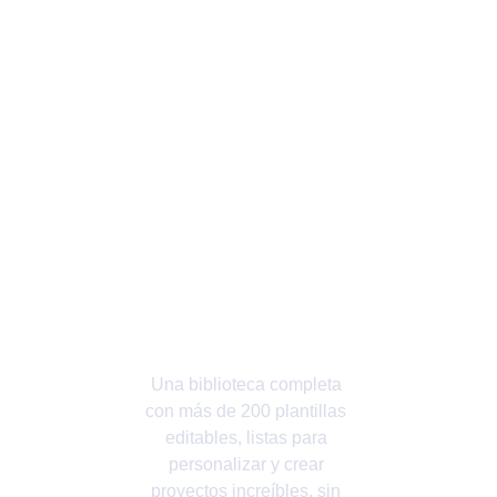
Crea 
diseños 
increíbles 
en minutos 
con 
plantillas 
editables
Una biblioteca completa 
con más de 200 plantillas 
editables, listas para 
personalizar y crear 
proyectos increíbles, sin 